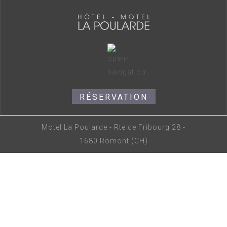
RÉSERVATION
Motel La Poularde - Rte de Fribourg 28 -
1680 Romont (CH)