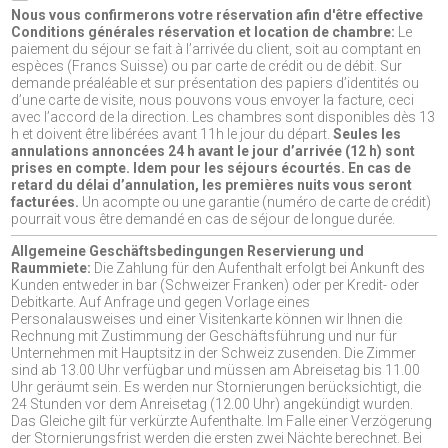
Nous vous confirmerons votre réservation afin d'être effective
Conditions générales réservation et location de chambre:
Le
paiement du séjour se fait à l’arrivée du client, soit au comptant en
espèces (Francs Suisse) ou par carte de crédit ou de débit. Sur
demande préaléable et sur présentation des papiers d’identités ou
d’une carte de visite, nous pouvons vous envoyer la facture, ceci
avec l’accord de la direction. Les chambres sont disponibles dès 13
h et doivent être libérées avant 11h le jour du départ.
Seules les
annulations annoncées 24 h avant le jour d’arrivée (12 h) sont
prises en compte. Idem pour les séjours écourtés. En cas de
retard du délai d’annulation, les premières nuits vous seront
facturées.
Un acompte ou une garantie (numéro de carte de crédit)
pourrait vous être demandé en cas de séjour de longue durée.
Allgemeine Geschäftsbedingungen Reservierung und
Raummiete:
Die Zahlung für den Aufenthalt erfolgt bei Ankunft des
Kunden entweder in bar (Schweizer Franken) oder per Kredit- oder
Debitkarte. Auf Anfrage und gegen Vorlage eines
Personalausweises und einer Visitenkarte können wir Ihnen die
Rechnung mit Zustimmung der Geschäftsführung und nur für
Unternehmen mit Hauptsitz in der Schweiz zusenden. Die Zimmer
sind ab 13.00 Uhr verfügbar und müssen am Abreisetag bis 11.00
Uhr geräumt sein. Es werden nur Stornierungen berücksichtigt, die
24 Stunden vor dem Anreisetag (12.00 Uhr) angekündigt wurden.
Das Gleiche gilt für verkürzte Aufenthalte. Im Falle einer Verzögerung
der Stornierungsfrist werden die ersten zwei Nächte berechnet. Bei