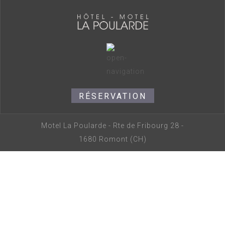
RÉSERVATION
Motel La Poularde - Rte de Fribourg 28 -
1680 Romont (CH)