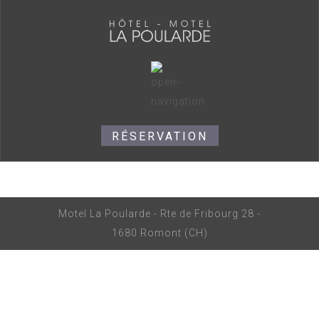
RÉSERVATION
Motel La Poularde - Rte de Fribourg 28 -
1680 Romont (CH)