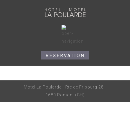
RÉSERVATION
Motel La Poularde - Rte de Fribourg 28 -
1680 Romont (CH)