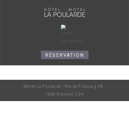
RÉSERVATION
Motel La Poularde - Rte de Fribourg 28 -
1680 Romont (CH)