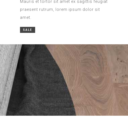
Mauris et tortor sit amet ex sagittis feugiat
praesent rutrum, lorem ipsum dolor sit
amet.
SALE