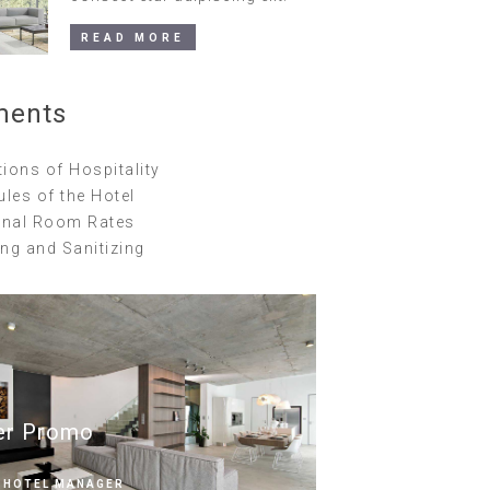
READ MORE
ments
ions of Hospitality
ules of the Hotel
nal Room Rates
ng and Sanitizing
er Promo
HOTEL MANAGER