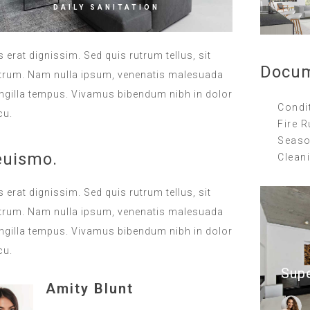
DAILY SANITATION
 erat dignissim. Sed quis rutrum tellus, sit
Docu
 rutrum. Nam nulla ipsum, venenatis malesuada
 fringilla tempus. Vivamus bibendum nibh in dolor
Condit
cu.
Fire R
Seaso
euismo.
Cleani
 erat dignissim. Sed quis rutrum tellus, sit
 rutrum. Nam nulla ipsum, venenatis malesuada
 fringilla tempus. Vivamus bibendum nibh in dolor
cu.
Sup
Amity Blunt