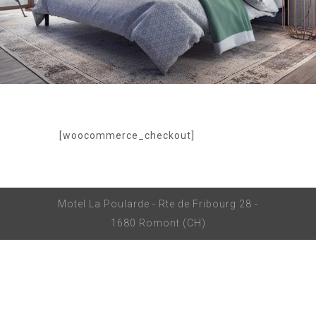
[woocommerce_checkout]
Motel La Poularde - Rte de Fribourg 28 -
1680 Romont (CH)